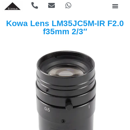
Kowa Lens LM35JC5M-IR F2.0
f35mm 2/3″