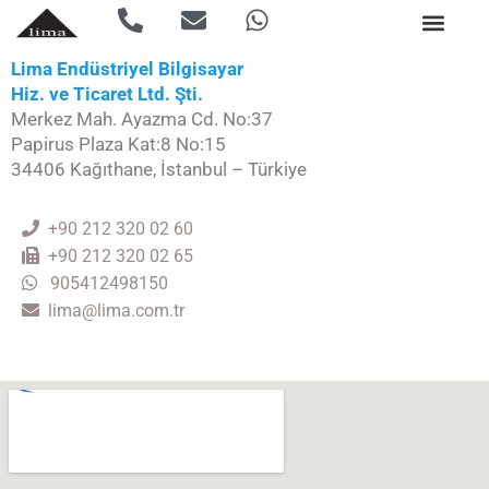
Lima Endüstriyel Bilgisayar
Hiz. ve Ticaret Ltd. Şti.
Merkez Mah. Ayazma Cd. No:37
Papirus Plaza Kat:8 No:15
34406 Kağıthane, İstanbul – Türkiye
+90 212 320 02 60
+90 212 320 02 65
905412498150
lima@lima.com.tr