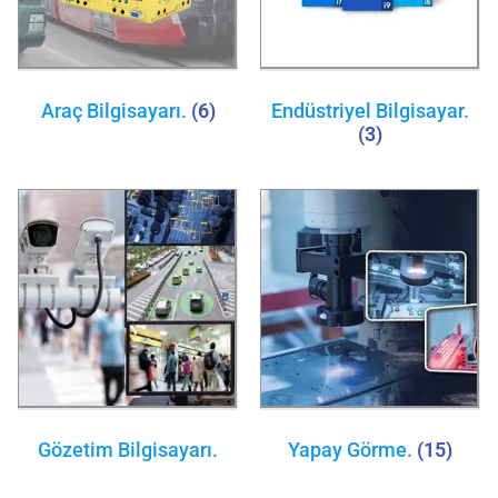
Araç Bilgisayarı.
(6)
Endüstriyel Bilgisayar.
(3)
Gözetim Bilgisayarı.
Yapay Görme.
(15)