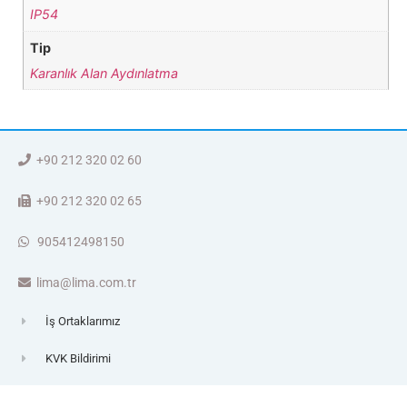
IP54
Tip
Karanlık Alan Aydınlatma
+90 212 320 02 60
+90 212 320 02 65
905412498150
lima@lima.com.tr
İş Ortaklarımız
KVK Bildirimi