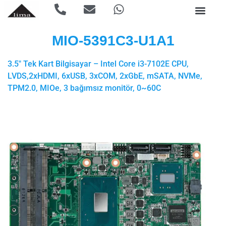
MIO-5391C3-U1A1
3.5″ Tek Kart Bilgisayar – Intel Core i3-7102E CPU,
LVDS,2xHDMI, 6xUSB, 3xCOM, 2xGbE, mSATA, NVMe,
TPM2.0, MIOe, 3 bağımsız monitör, 0~60C