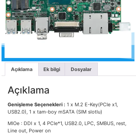
Açıklama
Ek bilgi
Dosyalar
Açıklama
Genişleme Seçenekleri :
1 x M.2 E-Key(PCIe x1,
USB2.0), 1 x tam-boy mSATA (SIM slotlu)
MIOe : DDI x 1, 4 PCIe*1, USB2.0, LPC, SMBUS, rest,
Line out, Power on