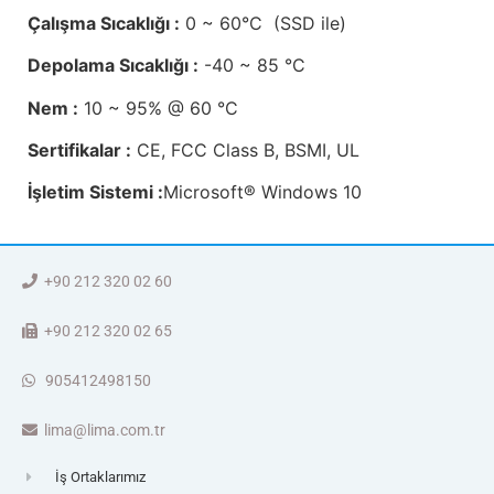
Çalışma Sıcaklığı :
0 ~ 60°C (SSD ile)
Depolama Sıcaklığı :
-40 ~ 85 °C
Nem :
10 ~ 95% @ 60 °C
Sertifikalar :
CE, FCC Class B, BSMI, UL
İşletim Sistemi :
Microsoft® Windows 10
+90 212 320 02 60
+90 212 320 02 65
905412498150
lima@lima.com.tr
İş Ortaklarımız