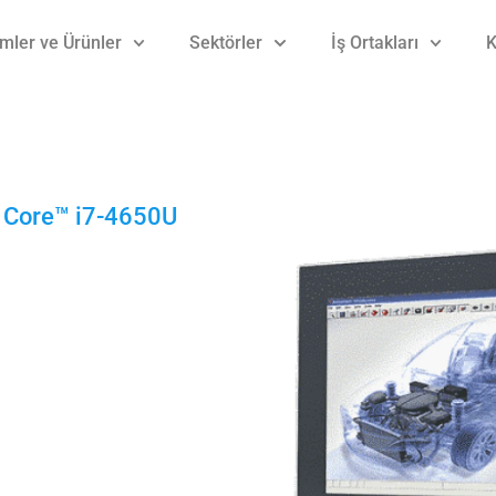
mler ve Ürünler
Sektörler
İş Ortakları
K
® Core™ i7-4650U