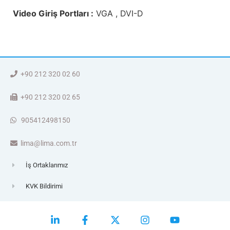
Video Giriş Portları :
VGA , DVI-D
+90 212 320 02 60
+90 212 320 02 65
905412498150
lima@lima.com.tr
İş Ortaklarımız
KVK Bildirimi