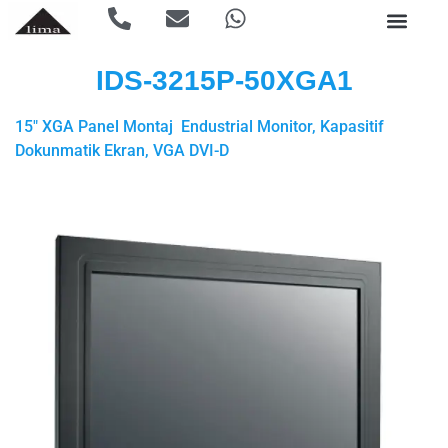
IDS-3215P-50XGA1
15″ XGA Panel Montaj Endustrial Monitor, Kapasitif
Dokunmatik Ekran, VGA DVI-D