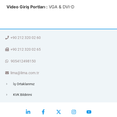
Video Giriş Portları :
VGA & DVI-D
+90 212 320 02 60
+90 212 320 02 65
905412498150
lima@lima.com.tr
İş Ortaklarımız
KVK Bildirimi