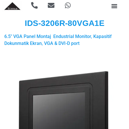
IDS-3206R-80VGA1E
6.5″ VGA Panel Montaj Endustrial Monitor, Kapasitif
Dokunmatik Ekran, VGA & DVI-D port