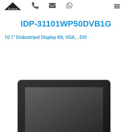
IDP-31101WP50DVB1G
10.1″ Endustriyel Display Kit, VGA, , DVI