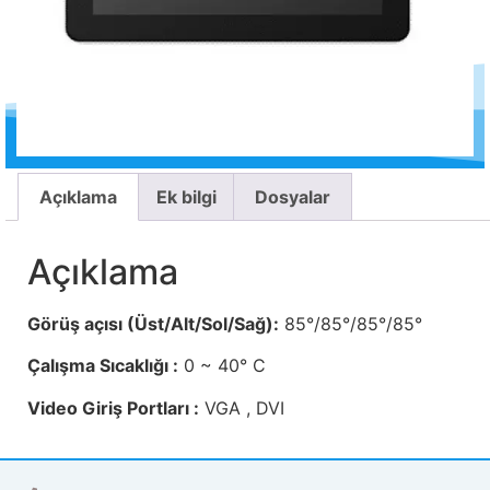
Açıklama
Ek bilgi
Dosyalar
Açıklama
Görüş açısı (Üst/Alt/Sol/Sağ):
85°/85°/85°/85°
Çalışma Sıcaklığı :
0 ~ 40° C
Video Giriş Portları :
VGA , DVI