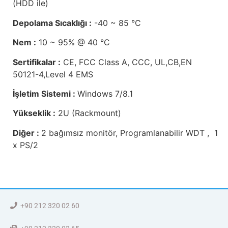
(HDD ile)
Depolama Sıcaklığı :
-40 ~ 85 °C
Nem :
10 ~ 95% @ 40 °C
Sertifikalar :
CE, FCC Class A, CCC, UL,CB,EN
50121-4,Level 4 EMS
İşletim Sistemi :
Windows 7/8.1
Yükseklik :
2U (Rackmount)
Diğer :
2 bağımsız monitör, Programlanabilir WDT , 1
x PS/2
+90 212 320 02 60