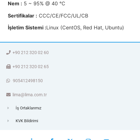
Nem :
5 ~ 95% @ 40 °C
Sertifikalar :
CCC/CE/FCC/UL/CB
İşletim Sistemi :
Linux (CentOS, Red Hat, Ubuntu)
+90 212 320 02 60
+90 212 320 02 65
905412498150
lima@lima.com.tr
İş Ortaklarımız
KVK Bildirimi