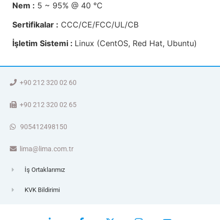
Nem :
5 ~ 95% @ 40 °C
Sertifikalar :
CCC/CE/FCC/UL/CB
İşletim Sistemi :
Linux (CentOS, Red Hat, Ubuntu)
+90 212 320 02 60
+90 212 320 02 65
905412498150
lima@lima.com.tr
İş Ortaklarımız
KVK Bildirimi