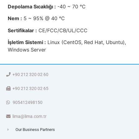
Depolama Sıcaklığı :
-40 ~ 70 °C
Nem :
5 ~ 95% @ 40 °C
Sertifikalar :
CE/FCC/CB/UL/CCC
İşletim Sistemi :
Linux (CentOS, Red Hat, Ubuntu),
Windows Server
+90 212 320 02 60
+90 212 320 02 65
905412498150
lima@lima.com.tr
Our Business Partners